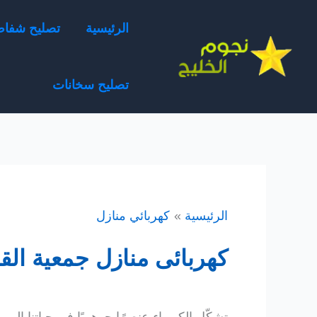
خطي
الرئيسية
تصليح شفا
لى
لمحتوى
تصليح سخانات
الرئيسية
كهربائي منازل
كهربائى منازل جمعية القصور 51468212 رقم افضل كهرب