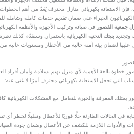
ومية، فهي تمنحنا الإضاءة والطاقة لتشغيل مختلف الأجهزة والمع
، فإن الاستعانة بكهربائي منازل محترف يُعَدّ من أهم الخطوات
كهربائيون الخبراء على ضمان تقديم خدمات كاملة وشاملة للمن
زل جمعية القصور
في صيانة وتركيب الأجهزة والأنظمة الكهربائي
ديد بنيتك التحتية الكهربائية باستمرار. وسنقدّم كذلك نظرة 
عليها لضمان بيئة آمنة خالية من الأخطار ومستويات عالية من 
قصور
صور خطوة بالغة الأهمية لأي منزل يهتم بسلامة وأمان أفراد العا
اب التي تجعل الاستعانة بكهربائي محترف أمرًا لا غنى عنه:
ور يمتلك المعرفة والخبرة للتعامل مع المشكلات الكهربائية ك
ة.
ة في الحالات الطارئة حلًّا فوريًا للأعطال وتقليلًا لخطر أي 
عدات والأدوات اللازمة للكشف عن الأعطال وضمان جودة الصيانة
بائي جمعية القصور باللوائح والمعايير الوطنية والعالمية، مم