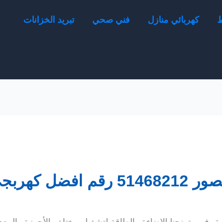
ط
كهربائي منازل
فني صحي
تبريد الخزانات
جى بالكويت