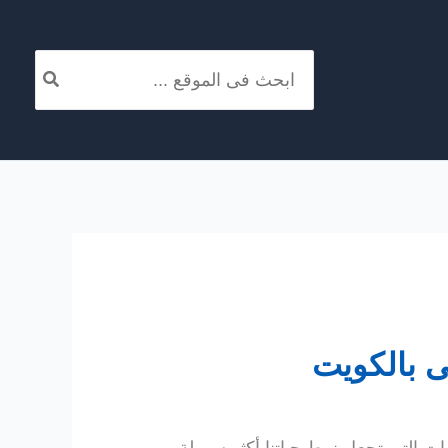
البحث
عن: