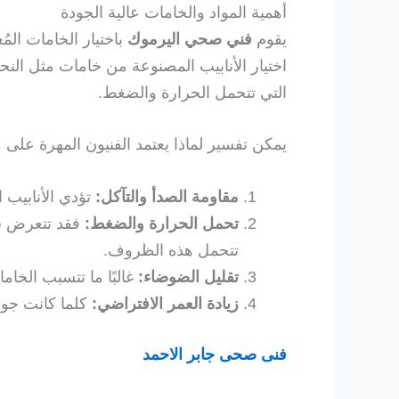
أهمية المواد والخامات عالية الجودة
يقوم
فني صحي اليرموك
باختيار الخامات الم
اختيار الأنابيب المصنوعة من خامات مثل النحاس أو البولي بروبلين (PP-R) أو البولي في
التي تتحمل الحرارة والضغط.
يمكن تفسير لماذا يعتمد الفنيون المهرة على 
مقاومة الصدأ والتآكل:
تؤدي الأنابيب 
تحمل الحرارة والضغط:
فقد تتعرض شب
تتحمل هذه الظروف.
تقليل الضوضاء:
غالبًا ما تتسبب الخا
زيادة العمر الافتراضي:
كلما كانت جود
فنى صحى جابر الاحمد