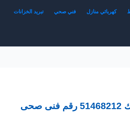
ط
كهربائي منازل
فني صحي
تبريد الخزانات
صحى