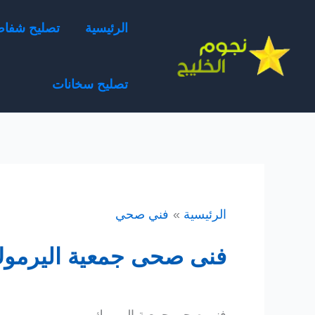
خطي
الرئيسية
تصليح شفا
لى
لمحتوى
تصليح سخانات
الرئيسية
فني صحي
فنى صحى جمعية اليرموك 51468212 رقم فنى 