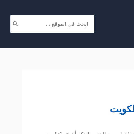
البحث
عن: