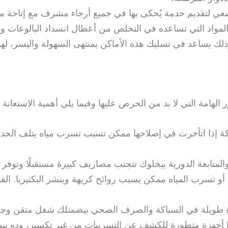
لسعي لتقديم خدمة يُحكى بها في جميع أرجاء مشرف مع إتاحة م
ع المواد التي تساعده في التخلص من أعطال انسداد البالوعات وال
وذلك يساعد في تسليك هذه الأماكن بمنتهى السهولة واليسر، لهذا
امة التي لا بد من الحرص عليها وفيما يلي أهمية الاستعانة ب
كة إذا اتأخرت في إصلاحها ممكن تسبب تسرب مياه يتلف الجدرا
والمتابعة الدورية بيخلوك تتجنب مصاريف كبيرة مستقبلًا وتوفر
و تسرب المياه ممكن يسبب روائح كريهة وينشر البكتيريا. ال
برة طويلة في السباكة والصرف الصحي بيضمنلك شغل متقن وجود
ا أجهزة متطورة للكشف عن التسريبات من غير تكسير، وده بيو